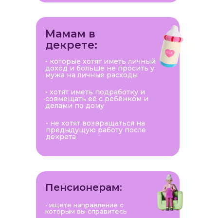
Мамам в
декрете:
• которые хотят иметь личный
доход и больше не просить у
мужа на личные расходы
• хотят иметь подработку и
совмещать её с ребёнком и
делами по дому
• не хотят возвращаться на
предыдущую работу после
декрета
Пенсионерам:
• ищете направление с
которым вы справитесь