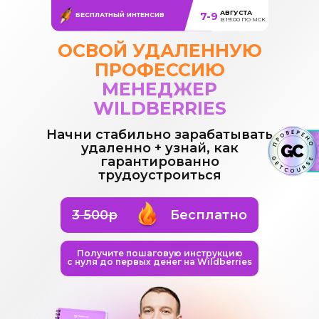
АВГУСТА
7-9
БЕСПЛАТНЫЙ ИНТЕНСИВ
В 19:00 ПО МСК
ОСВОЙ УДАЛЕННУЮ
ПРОФЕССИЮ
МЕНЕДЖЕР
WILDBERRIES
Начни стабильно зарабатывать
удаленно + узнай, как
гарантированно
трудоустроиться
3 500р
Бесплатно
Получите пошаговую инструкцию
с нуля до первых денег на Wildberries