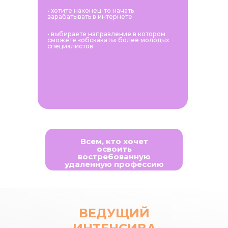
• хотите наконец-то начать
зарабатывать в интернете
• выбираете направление в котором
сможете «обскакать» более молодых
специалистов
Всем, кто хочет
освоить
востребованную
удаленную профессию
ВЕДУЩИЙ