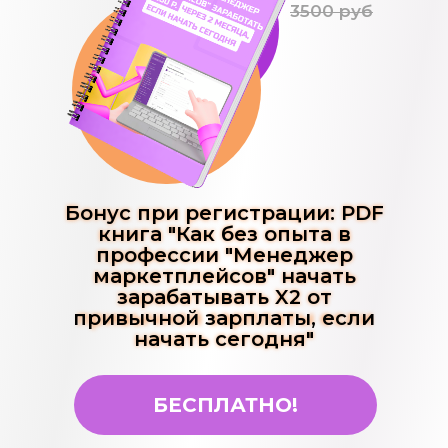
3500 руб
Бонус при регистрации: PDF
Бонус при регистрации: PDF
книга "Как без опыта в
книга "Как без опыта в
профессии "Менеджер
профессии "Менеджер
маркетплейсов" начать
маркетплейсов" начать
зарабатывать X2 от
зарабатывать X2 от
привычной зарплаты, если
привычной зарплаты если
начать сегодня"
начать сегодня"
БЕСПЛАТНО!