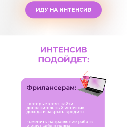
ИДУ НА ИНТЕНСИВ
ИНТЕНСИВ
ПОДОЙДЕТ:
Фрилансерам:
• которые хотят найти
дополнительный источник
дохода и закрыть кредиты
• сменить направление работы
и ищут себя в новых