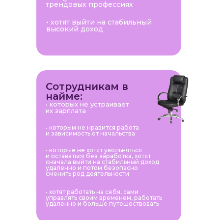
трендовых профессиях
• хотят выйти на стабильный
высокий доход
Сотрудникам в
найме:
• которых не устраивает
их зарплата
• которым не нравится работа
и зависимость от начальства
• которые не хотят увольняться
и оставаться без заработка, хотят
сначала выйти на стабильный доход
удаленно и потом безопасно
сменить род деятельности
• хотят работать на себя, сами
управлять своим временем, работать
удаленно и больше путешествовать